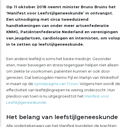
Op 11 oktober 2018 neemt minister Bruno Bruins het
‘Manifest voor Leefstijlgeneeskunde’ in ontvangst.
Een uitnodiging met circa tweeduizend
handtekeningen van onder meer artsenfederatie
KNMG, Patiëntenfederatie Nederland en verenigingen
van jeugdartsen, cardiologen en internisten, om volop
in te zetten op leefstijlgeneeskunde.
Een andere leefstijl is soms het beste medicijn. Gezonder
eten, meer bewegen en stress tegengaan helpen niet alleen
om ziekte te voorkomen, patiënten kunnen er ook door
genezen. Dat betoogden Hanno Pijl en Martijn van Winkelhof
in maart op de
opiniepagina van Trouw
. Volgens hen wordt de
effectiviteit van leefstijlingrepen te weinig onderzocht. Hun
pleidooi van toen is nu uitgegroeid tot het
Manifest voor
Leefstijlgeneeskunde
.
Het belang van leefstijlgeneeskunde
Alle ondertekenaars van het Manifest bundelen de krachten