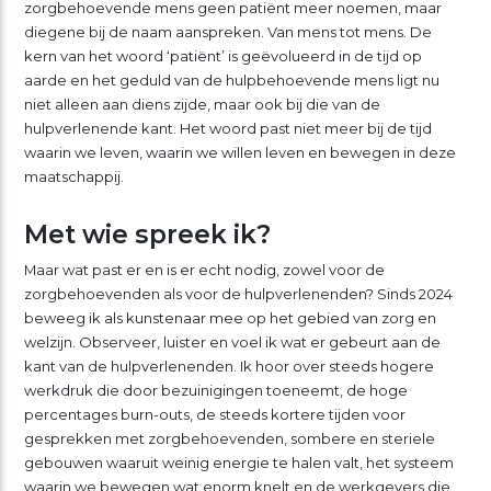
zorgbehoevende mens geen patiënt meer noemen, maar
diegene bij de naam aanspreken. Van mens tot mens. De
kern van het woord ‘patiënt’ is geëvolueerd in de tijd op
aarde en het geduld van de hulpbehoevende mens ligt nu
niet alleen aan diens zijde, maar ook bij die van de
hulpverlenende kant. Het woord past niet meer bij de tijd
waarin we leven, waarin we willen leven en bewegen in deze
maatschappij.
Met wie spreek ik?
Maar wat past er en is er echt nodig, zowel voor de
zorgbehoevenden als voor de hulpverlenenden? Sinds 2024
beweeg ik als kunstenaar mee op het gebied van zorg en
welzijn. Observeer, luister en voel ik wat er gebeurt aan de
kant van de hulpverlenenden. Ik hoor over steeds hogere
werkdruk die door bezuinigingen toeneemt, de hoge
percentages burn-outs, de steeds kortere tijden voor
gesprekken met zorgbehoevenden, sombere en steriele
gebouwen waaruit weinig energie te halen valt, het systeem
waarin we bewegen wat enorm knelt en de werkgevers die