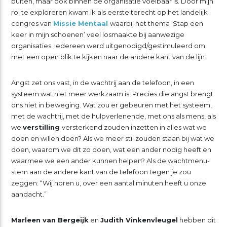
buiten, maar ook binnen de organisatie voelbaar is. Door mijn
rol te exploreren kwam ik als eerste terecht op het landelijk
congres van
Missie Mentaal
waarbij het thema ‘Stap een
keer in mijn schoenen’ veel losmaakte bij aanwezige
organisaties. Iedereen werd uitgenodigd/gestimuleerd om
met een open blik te kijken naar de andere kant van de lijn.
Angst zet ons vast, in de wachtrij aan de telefoon, in een
systeem wat niet meer werkzaam is. Precies die angst brengt
ons niet in beweging. Wat zou er gebeuren met het systeem,
met de wachtrij, met de hulpverlenende, met ons als mens, als
we
verstilling
versterkend zouden inzetten in alles wat we
doen en willen doen? Als we meer stil zouden staan bij wat we
doen, waarom we dit zo doen, wat een ander nodig heeft en
waarmee we een ander kunnen helpen? Als de wachtmenu-
stem aan de andere kant van de telefoon tegen je zou
zeggen: “Wij horen u, over een aantal minuten heeft u onze
aandacht.”
Marleen van Bergeijk
en
Judith Vinkenvleugel
hebben dit