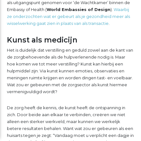
als uitgangspunt genomen voor ‘de Wachtkamer’ binnen de
Embassy of Health (
World Embassies of Design
).
Waarbij
ze onderzochten wat er gebeurt als je gezondheid meer als
wisselwerking gaat zien in plaats van als transactie
.
Kunst als medicijn
Het is duidelijk dat verstilling en geduld zowel aan de kant van
de zorgbehoevende als de hulpverlenende nodig is. Maar
hoe komen we tot meer verstilling? Kunst kan hierbij een
hulpmiddel zijn. Via kunst kunnen emoties, observaties en
meningen ruimte krijgen en worden dingen tast- en voelbaar.
Wat zou er gebeuren met de zorgsector als kunst hiermee
vermenigvuldigd wordt?
De zorg heeft de kennis, de kunst heeft de ontspanning in
zich. Door beide aan elkaar te verbinden, creëren we niet
alleen een sterker werkveld, maar kunnen we werkelijk
betere resultaten behalen. Want wat zou er gebeuren als een
huisarts tegen je zegt: “Vandaag moet u verplicht een dagje in