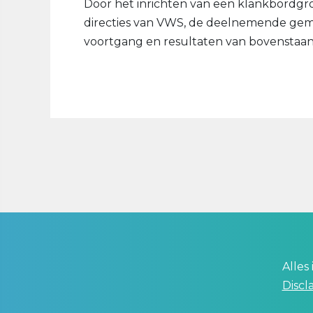
Door het inrichten van een klankbordgr
directies van VWS, de deelnemende gem
voortgang en resultaten van bovenstaan
Alles
Discl