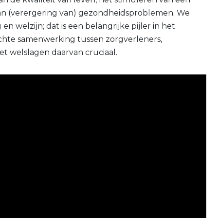
van (verergering van) gezondheidsproblemen. We
n welzijn; dat is een belangrijke pijler in het
ichte samenwerking tussen zorgverleners,
t welslagen daarvan cruciaal.