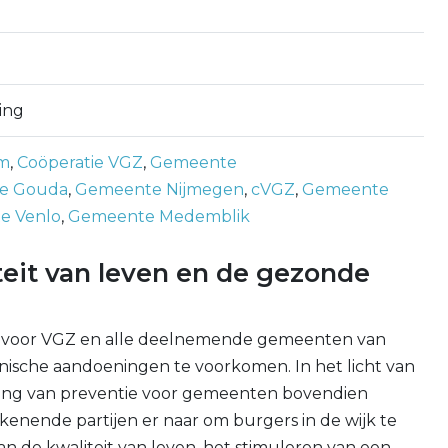
ing
m
,
Coöperatie VGZ
,
Gemeente
e Gouda
,
Gemeente Nijmegen
,
cVGZ
,
Gemeente
e Venlo
,
Gemeente Medemblik
teit van leven en de gezonde
s voor VGZ en alle deelnemende gemeenten van
nische aandoeningen te voorkomen. In het licht van
lang van preventie voor gemeenten bovendien
enende partijen er naar om burgers in de wijk te
an de kwaliteit van leven, het stimuleren van een