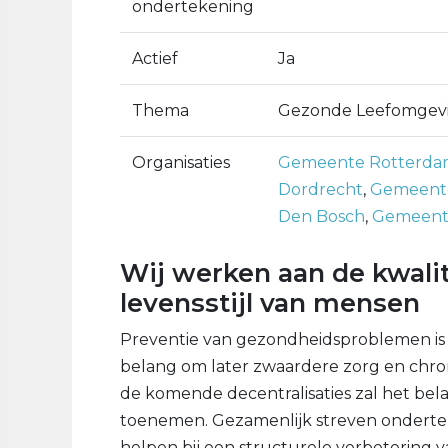
ondertekening
Actief
Ja
Thema
Gezonde Leefomgev
Organisaties
Gemeente Rotterda
Dordrecht
,
Gemeent
Den Bosch
,
Gemeent
Wij werken aan de kwali
levensstijl van mensen
Preventie van gezondheidsproblemen i
belang om later zwaardere zorg en chro
de komende decentralisaties zal het be
toenemen. Gezamenlijk streven ondertek
helpen bij een structurele verbetering v