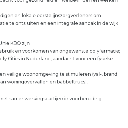
dacht voor gezondheid en welbevinden en werken
gen en lokale eerstelijnszorgverleners om
ie te ontsluiten en een integrale aanpak in de wijk
nie KBO zijn:
gebruik en voorkomen van ongewenste polyfarmacie;
ly Cities in Nederland; aandacht voor een fysieke
 een veilige woonomgeving te stimuleren (val-, brand
an woningovervallen en babbeltrucs).
met samenwerkingspartijen in voorbereiding.