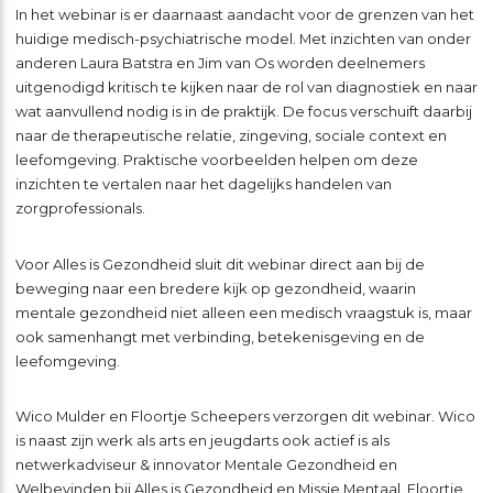
In het webinar is er daarnaast aandacht voor de grenzen van het
huidige medisch-psychiatrische model. Met inzichten van onder
anderen Laura Batstra en Jim van Os worden deelnemers
uitgenodigd kritisch te kijken naar de rol van diagnostiek en naar
wat aanvullend nodig is in de praktijk. De focus verschuift daarbij
naar de therapeutische relatie, zingeving, sociale context en
leefomgeving. Praktische voorbeelden helpen om deze
inzichten te vertalen naar het dagelijks handelen van
zorgprofessionals.
Voor Alles is Gezondheid sluit dit webinar direct aan bij de
beweging naar een bredere kijk op gezondheid, waarin
mentale gezondheid niet alleen een medisch vraagstuk is, maar
ook samenhangt met verbinding, betekenisgeving en de
leefomgeving.
Wico Mulder en Floortje Scheepers verzorgen dit webinar. Wico
is naast zijn werk als arts en jeugdarts ook actief is als
netwerkadviseur & innovator Mentale Gezondheid en
Welbevinden bij Alles is Gezondheid en Missie Mentaal. Floortje