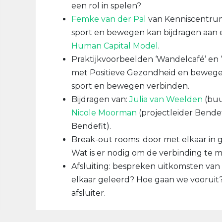
een rol in spelen?
Femke van der Pal
van Kenniscentru
sport en bewegen kan bijdragen aan
Human Capital Model
.
Praktijkvoorbeelden ‘Wandelcafé’ en 
met Positieve Gezondheid en bewegen
sport en bewegen verbinden.
Bijdragen van:
Julia van Weelden
(buu
Nicole Moorman
(projectleider Bende
Bendefit).
Break-out rooms: door met elkaar in g
Wat is er nodig om de verbinding te 
Afsluiting: bespreken uitkomsten va
elkaar geleerd? Hoe gaan we vooruit
afsluiter.
Moderator:
Margriet de Jager
(Alles is Gez