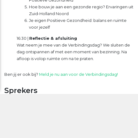
Hoe bouw je aan een gezonde regio? Ervaringen uit
Zuid-Holland Noord
Je eigen Positieve Gezondheid: balans en ruimte
voor jezelf
16:30 |
Reflectie & afsluiting
Wat neem je mee van de Verbindingsdag? We sluiten de
dag ontspannen af met een moment van bezinning. Na
afloop is volop ruimte om na te praten.
Ben jij er ook bij?
Meld je nu aan voor de Verbindingsdag!
Sprekers
Karen van Ruiten
| Dagvoorzitter
Machteld Huber
| Grondlegger Positieve Gezondheid
Merlijn Twaalfhoven
| Componist en sociaal kunstenaar
Prof. dr. Jet Bussemaker
| Voorzitter Raad voor
Volksgezondheid & Samenleving