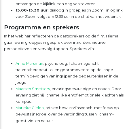
ontvangen de kijklink een dag van tevoren.
13.00-13.30 uur:
dialoog in groepjes (in Zoom): inlog link
voor Zoom volgt om 12.55 uur in de chat van het webinar.
Programma en sprekers
In het webinar reflecteren de gastsprekers op de film. Hierna
gaan we in groepjes in gesprek over inzichten, nieuwe
perspectieven en vervolgstappen. Sprekers zijn:
Anne Marsman
, psycholoog, lichaamsgericht
traumatherapeut i.o. en gepromoveerd op de lange
termijn gevolgen van ingrijpende gebeurtenissen in de
jeugd.
Maarten Smetsers
, ervaringsdeskundige en coach. Door
ervaring ziet hij lichamelijke en/of emotionele klachten als
kompas.
Marieke Gielen
, arts en bewustzijnscoach, met focus op
bewustzijnsgroei over de verbinding tussen lichaam-
geest-ziel en natuur