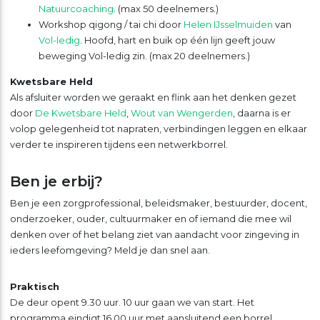
Natuurcoaching
. (max 50 deelnemers.)
Workshop qigong / tai chi door
Helen IJsselmuiden
van
Vol-ledig
. Hoofd, hart en buik op één lijn geeft jouw
beweging Vol-ledig zin. (max 20 deelnemers.)
Kwetsbare Held
Als afsluiter worden we geraakt en flink aan het denken gezet
door
De Kwetsbare Held
,
Wout van Wengerden
, daarna is er
volop gelegenheid tot napraten, verbindingen leggen en elkaar
verder te inspireren tijdens een netwerkborrel.
Ben je erbij?
Ben je een zorgprofessional, beleidsmaker, bestuurder, docent,
onderzoeker, ouder, cultuurmaker en of iemand die mee wil
denken over of het belang ziet van aandacht voor zingeving in
ieders leefomgeving? Meld je dan snel aan.
Praktisch
De deur opent 9.30 uur. 10 uur gaan we van start. Het
programma eindigt 16.00 uur met aansluitend een borrel.