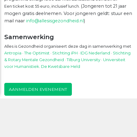
(Jongeren tot 21 jaar
Een ticket kost 55 euro, inclusief lunch.
mogen gratis deelnemen. Voor jongeren geldt: stuur een
mail naar
info@allesisgezondheid.nl
)
Samenwerking
Alles is Gezondheid organiseert deze dag in samenwerking met
Antropia
·
The Optimist
·
Stichting iPH
·
IDG Nederland
·
Stichting
& Rotary Mentale Gezondheid
·
Tilburg University
·
Universiteit
voor Humanistiek
.
De Kwetsbare Held
AANMELDEN EVENEMENT
Symposium Mentale Gezondheid &
Zingeving