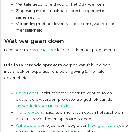
Mentale gezondheid voorbij het DSM-denken
Zingeving in een maakbare, prestatiegerichte
samenleving
Verbinding met het leven, via betekenis, waarden en
menselijkheid.
Wat we gaan doen
Dagvoorzitter
Wico Mulder
leidt ons door het programma.
Drie inspirerende sprekers
werpen vanuit hun eigen
invalshoek en expertise licht op zingeving & mentale
gezondheid:
Carlo Leget
, initiatiefnemer centrum voor rouw en
existentiële waarden, professor zorgethiek aan de
Universiteit voor Humanistiek
,
Richard Hoofs
, huisarts en holistisch coach holistische en
auteur: ‘Bezield leven op doktersrecept
Anke Liefbroer
, bijzonder hoogleraar
Tilburg University
, die
de relatie tussen zingeving en mentaal welzijn