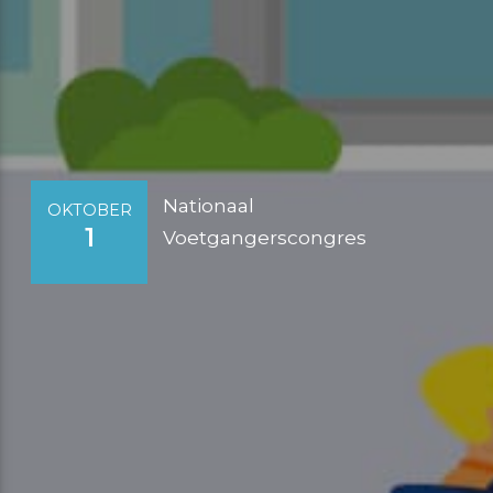
Nationaal
OKTOBER
1
Voetgangerscongres