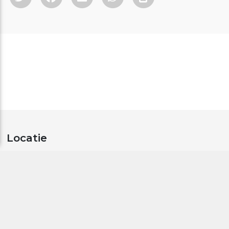
Locatie
Kazerne
Paradijslaan 8, Eindhoven
Plan uw route