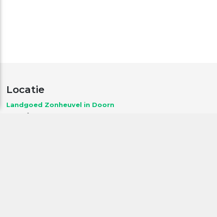
Locatie
Landgoed Zonheuvel in Doorn
Amersfoortseweg 98, 3941EP Doorn
Plan uw route