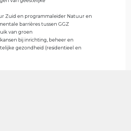
gen van geestelijke
cteur Zuid en programmaleider Natuur en
 mentale barrières tussen GGZ
ruik van groen
ansen bij inrichting, beheer en
telijke gezondheid (residentieel en
email naar info@nfhfoundation.com of