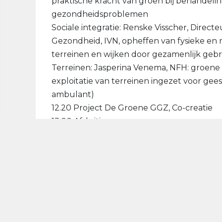
praktische kracht van groen bij behandelin
gezondheidsproblemen
Sociale integratie: Renske Visscher, Dire
Gezondheid, IVN, opheffen van fysieke en
terreinen en wijken door gezamenlijk geb
Terreinen: Jasperina Venema, NFH: groene k
exploitatie van terreinen ingezet voor gees
ambulant)
12.20 Project De Groene GGZ, Co-creatie
13.00 Afsluiting
Geïnteresseerd? Geef je hier op. Vragen: 
bel 06-53691866.
AANMELDEN EVENEMENT