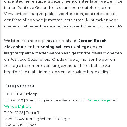
ondersteunen, en tijdens deze bijeenkomsten laten we zien hoe
taal en Positieve Gezondheid daarin een sleutelrol spelen.
Verwacht een dag vol praktijkvoorbeelden, concrete tools én
een frisse blik op hoe je met taal het verschil kunt maken voor
mensen met beperkte gezondheidsvaardigheden. Kom je ook?
We laten zien hoe organisaties zoals het
Jeroen Bosch
Ziekenhuis
en het
Koning Willem I College
op een
laagdrempelige manier werken aan gezondheidsvaardigheden
en Positieve Gezondheid. Ontdek hoe zij mensen helpen om
zelf regie te nemen over hun gezondheid, met behulp van
begrijpelijke taal, slimme tools en betrokken begeleiding.
Programma
11.00 – 11.30 | Inloop
11.30 – 11.40 | Start programma – Welkom door
Anoek Meijer
en
Wilfred Dijkstra
11.40 – 12.25 | Edukr8
12.25 – 12.45 | Koning Willem I College
12.45 – 13.15 | Lunch