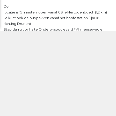
Ov:
locatie is 15 minuten lopen vanaf CS ‘s-Hertogenbosch (1,2 km)
Je kunt ook de bus pakken vanaf het hoofdstation (lijn136
richting Drunen).
Stap dan uit bij halte Onderwijsboulevard / Vlijmenseweg en
loop nog 300m.
Adres vervolglocatie (hier lopen we samen naar toe in 10
minuten):
Jeroen Bosch Ziekenhuis
Henri Dunantstraat 1
5223 GZ ‘s-Hertogenbosch
Nederland
Bereikbaarheid locatie ‘s-Hertogenbosch | Jeroen Bosch
Ziekenhuis
Vanaf het JBZ gaat er een rechtstreekse bus terug naar het
Centraal Station van ‘s-Hertogenbosch. Of je loopt terug naar