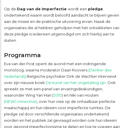
Op de
Dag van de Imperfectie
wordt een
pledge
ondertekend waarin wordt beloofd aandacht te blijven geven
aan de missie en de praktische uitvoering ervan. Naast de
organisaties die al hebben geholpen met het ontwikkelen van
deze pledge is iedereen uitgenodigd om zich hierbij aan te
sluiten.
Programma
Eva van der Post opent de avond met een indringende
monoloog, waarna moderator Daan Roovers
(Denker des
Vaderlands)
Belgische psychiater Dirk de Wachter interviewt
over zijn nieuwe boek
De kunst van het ongelukkig zijn
. Ook
spreekt ze met een panel van ervaringsdeskundigen,
waaronder Wing Yan Man (
3310
) en Niki van Houten
(NEWConnective)
, over hun visie op de onhaalbaar perfecte
maatschappij en hun ideeën voor imperfecte ruimtes. De
pledge zal door verschillende organisaties ondertekend
worden en het publiek zal gevraagd worden ook hun ideeën
voor gezond imperfectionisme te delen en toe te voegen aan