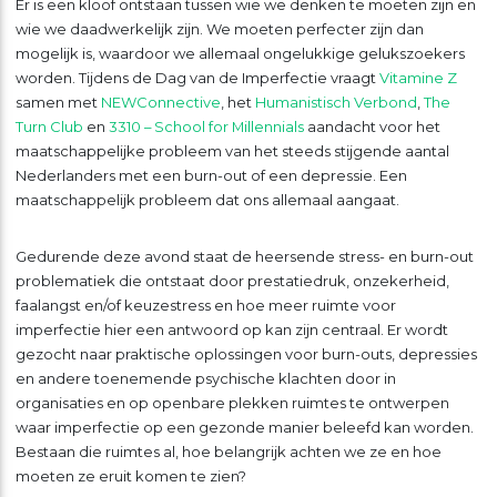
Er is een kloof ontstaan tussen wie we denken te moeten zijn en
wie we daadwerkelijk zijn. We moeten perfecter zijn dan
mogelijk is, waardoor we allemaal ongelukkige gelukszoekers
worden. Tijdens de Dag van de Imperfectie vraagt
Vitamine Z
samen met
NEWConnective
, het
Humanistisch Verbond
,
The
Turn Club
en
3310 – School for Millennials
aandacht voor het
maatschappelijke probleem van het steeds stijgende aantal
Nederlanders met een burn-out of een depressie. Een
maatschappelijk probleem dat ons allemaal aangaat.
Gedurende deze avond staat de heersende stress- en burn-out
problematiek die ontstaat door prestatiedruk, onzekerheid,
faalangst en/of keuzestress en hoe meer ruimte voor
imperfectie hier een antwoord op kan zijn centraal. Er wordt
gezocht naar praktische oplossingen voor burn-outs, depressies
en andere toenemende psychische klachten door in
organisaties en op openbare plekken ruimtes te ontwerpen
waar imperfectie op een gezonde manier beleefd kan worden.
Bestaan die ruimtes al, hoe belangrijk achten we ze en hoe
moeten ze eruit komen te zien?